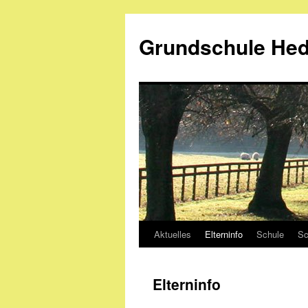
Zum
Inhalt
Grundschule He
springen
Aktuelles
Elterninfo
Schule
Sc
Elterninfo