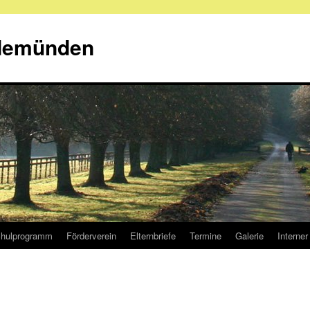
demünden
hulprogramm
Förderverein
Elternbriefe
Termine
Galerie
Interner