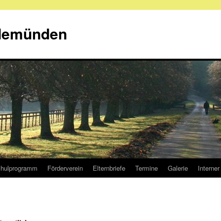
demünden
hulprogramm
Förderverein
Elternbriefe
Termine
Galerie
Interner